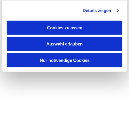
g
Details zeigen
s
a
u
Cookies zulassen
s
w
Auswahl erlauben
a
h
l
Nur notwendige Cookies