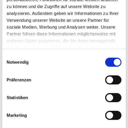
zu können und die Zugriffe auf unsere Website zu
analysieren. Außerdem geben wir Informationen zu Ihrer
Verwendung unserer Website an unsere Partner für
soziale Medien, Werbung und Analysen weiter. Unsere
Partner führen diese Informationen möglicherweise mit
weiteren Daten zusammen, die Sie ihnen bereitgestellt
haben oder die sie im Rahmen Ihrer Nutzung der Dienste
gesammelt haben.
E
Notwendig
i
n
w
Präferenzen
i
l
l
Statistiken
i
g
Marketing
Dies könnte Sie auch interessieren
u
n