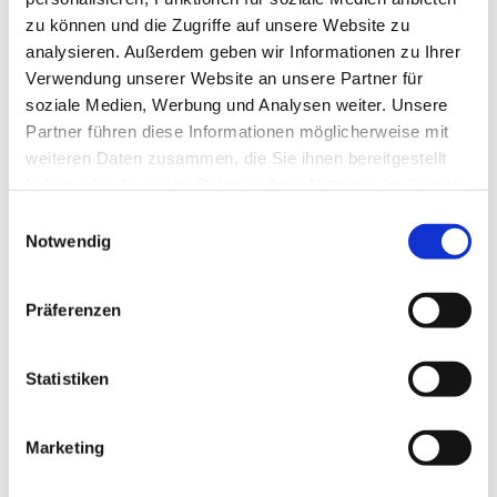
zu können und die Zugriffe auf unsere Website zu
analysieren. Außerdem geben wir Informationen zu Ihrer
Verwendung unserer Website an unsere Partner für
soziale Medien, Werbung und Analysen weiter. Unsere
Partner führen diese Informationen möglicherweise mit
weiteren Daten zusammen, die Sie ihnen bereitgestellt
haben oder die sie im Rahmen Ihrer Nutzung der Dienste
gesammelt haben.
E
Notwendig
i
n
w
Präferenzen
i
l
l
Statistiken
i
g
Marketing
Dies könnte Sie auch interessieren
u
n