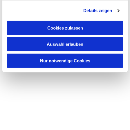
g
Details zeigen
s
a
u
Cookies zulassen
s
w
Auswahl erlauben
a
h
l
Nur notwendige Cookies