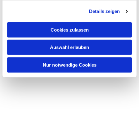
g
Details zeigen
s
a
u
Cookies zulassen
s
w
Auswahl erlauben
a
h
l
Nur notwendige Cookies