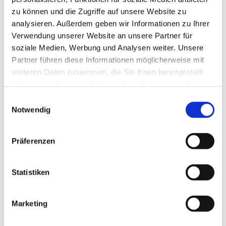
zu können und die Zugriffe auf unsere Website zu
analysieren. Außerdem geben wir Informationen zu Ihrer
Verwendung unserer Website an unsere Partner für
soziale Medien, Werbung und Analysen weiter. Unsere
Partner führen diese Informationen möglicherweise mit
weiteren Daten zusammen, die Sie ihnen bereitgestellt
haben oder die sie im Rahmen Ihrer Nutzung der Dienste
gesammelt haben.
E
Notwendig
i
n
w
Präferenzen
i
l
l
Statistiken
i
g
Marketing
Dies könnte Sie auch interessieren
u
n