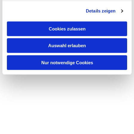
g
Details zeigen
s
a
u
Cookies zulassen
s
w
Auswahl erlauben
a
h
l
Nur notwendige Cookies