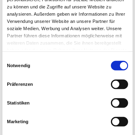
zu können und die Zugriffe auf unsere Website zu
analysieren. Außerdem geben wir Informationen zu Ihrer
Verwendung unserer Website an unsere Partner für
soziale Medien, Werbung und Analysen weiter. Unsere
Partner führen diese Informationen möglicherweise mit
weiteren Daten zusammen, die Sie ihnen bereitgestellt
haben oder die sie im Rahmen Ihrer Nutzung der Dienste
gesammelt haben.
E
Notwendig
i
n
w
Präferenzen
i
l
l
Statistiken
i
g
Marketing
Dies könnte Sie auch interessieren
u
n