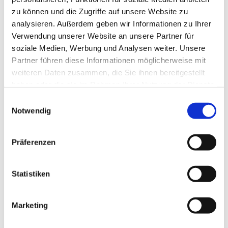
zu können und die Zugriffe auf unsere Website zu
analysieren. Außerdem geben wir Informationen zu Ihrer
Verwendung unserer Website an unsere Partner für
soziale Medien, Werbung und Analysen weiter. Unsere
Partner führen diese Informationen möglicherweise mit
weiteren Daten zusammen, die Sie ihnen bereitgestellt
haben oder die sie im Rahmen Ihrer Nutzung der Dienste
gesammelt haben.
E
Notwendig
i
n
w
Präferenzen
i
l
l
Statistiken
i
g
Marketing
Dies könnte Sie auch interessieren
u
n