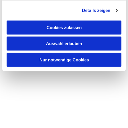
g
Details zeigen
s
a
u
Cookies zulassen
s
w
Auswahl erlauben
a
h
l
Nur notwendige Cookies