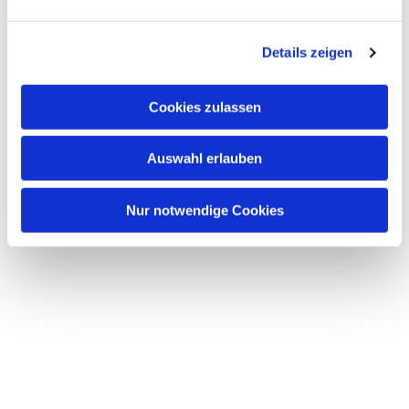
Dies könnte Sie auch interessieren
n
g
Details zeigen
s
a
u
Cookies zulassen
s
w
Auswahl erlauben
a
h
l
Nur notwendige Cookies