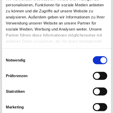
personalisieren, Funktionen für soziale Medien anbieten
zu können und die Zugriffe auf unsere Website zu
analysieren. Außerdem geben wir Informationen zu Ihrer
Verwendung unserer Website an unsere Partner für
soziale Medien, Werbung und Analysen weiter. Unsere
Partner führen diese Informationen möglicherweise mit
weiteren Daten zusammen, die Sie ihnen bereitgestellt
haben oder die sie im Rahmen Ihrer Nutzung der Dienste
gesammelt haben.
E
Notwendig
i
n
w
Präferenzen
i
l
l
Statistiken
i
g
Marketing
u