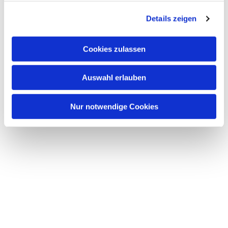
g
Details zeigen
s
a
u
Cookies zulassen
s
w
Auswahl erlauben
a
h
l
Nur notwendige Cookies