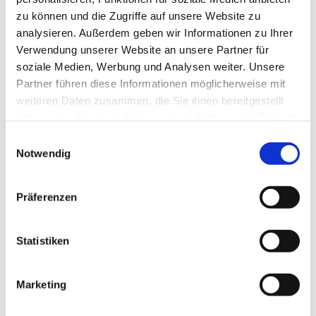
zu können und die Zugriffe auf unsere Website zu
analysieren. Außerdem geben wir Informationen zu Ihrer
Verwendung unserer Website an unsere Partner für
soziale Medien, Werbung und Analysen weiter. Unsere
Partner führen diese Informationen möglicherweise mit
weiteren Daten zusammen, die Sie ihnen bereitgestellt
haben oder die sie im Rahmen Ihrer Nutzung der Dienste
gesammelt haben.
E
Notwendig
i
n
w
Präferenzen
i
l
l
Statistiken
i
g
Marketing
Dies könnte Sie auch interessieren
u
n