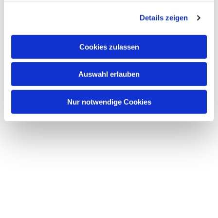
g
Details zeigen
s
a
u
Cookies zulassen
s
w
Auswahl erlauben
a
h
l
Nur notwendige Cookies