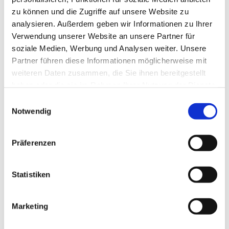
zu können und die Zugriffe auf unsere Website zu
analysieren. Außerdem geben wir Informationen zu Ihrer
Verwendung unserer Website an unsere Partner für
soziale Medien, Werbung und Analysen weiter. Unsere
Partner führen diese Informationen möglicherweise mit
weiteren Daten zusammen, die Sie ihnen bereitgestellt
haben oder die sie im Rahmen Ihrer Nutzung der Dienste
gesammelt haben.
E
Notwendig
i
n
w
Präferenzen
i
l
l
Statistiken
i
g
Marketing
Dies könnte Sie auch interessieren
u
n