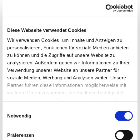
Diese Webseite verwendet Cookies
Wir verwenden Cookies, um Inhalte und Anzeigen zu
personalisieren, Funktionen für soziale Medien anbieten
zu können und die Zugriffe auf unsere Website zu
analysieren. Außerdem geben wir Informationen zu Ihrer
Verwendung unserer Website an unsere Partner für
Im Wechsel schmücken wir Woche für Woche unsere
soziale Medien, Werbung und Analysen weiter. Unsere
Kirche mit frischen Blumen. Da Schnittblumen recht teuer
Partner führen diese Informationen möglicherweise mit
sind, versuchen wir nach Möglichkeit immer, Blumen aus
weiteren Daten zusammen, die Sie ihnen bereitgestellt
dem eigenen Garten oder auch bei Freunden und
haben oder die sie im Rahmen Ihrer Nutzung der Dienste
Nachbarn zu besorgen. Der großzügigen Schöpfung sei
gesammelt haben.
E
Dank, kann man auch je nach Jahreszeit einige Zweige
Notwendig
i
oder Kräuter auf der Wiese schneiden. Im Herbst sind
n
bunte Beeren zu finden. Solche natürlichen Sträuße mag
w
ich persönlich am liebsten.
Präferenzen
i