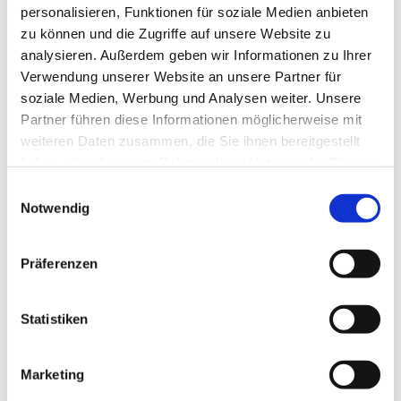
personalisieren, Funktionen für soziale Medien anbieten
zu können und die Zugriffe auf unsere Website zu
analysieren. Außerdem geben wir Informationen zu Ihrer
Verwendung unserer Website an unsere Partner für
soziale Medien, Werbung und Analysen weiter. Unsere
Partner führen diese Informationen möglicherweise mit
weiteren Daten zusammen, die Sie ihnen bereitgestellt
haben oder die sie im Rahmen Ihrer Nutzung der Dienste
gesammelt haben.
E
Notwendig
i
n
w
Präferenzen
i
l
l
Statistiken
i
g
Marketing
u
Dies könnte Sie auch interessieren