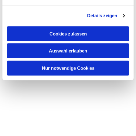
n
g
Details zeigen
s
a
u
Cookies zulassen
s
w
Auswahl erlauben
a
h
l
Nur notwendige Cookies