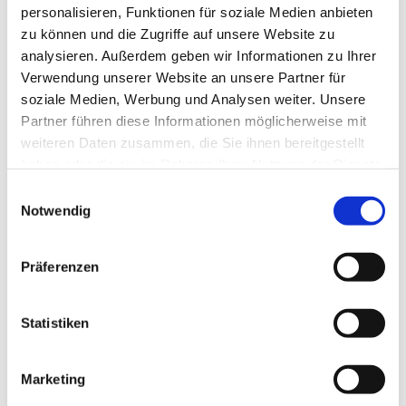
personalisieren, Funktionen für soziale Medien anbieten
zu können und die Zugriffe auf unsere Website zu
analysieren. Außerdem geben wir Informationen zu Ihrer
Verwendung unserer Website an unsere Partner für
soziale Medien, Werbung und Analysen weiter. Unsere
Partner führen diese Informationen möglicherweise mit
weiteren Daten zusammen, die Sie ihnen bereitgestellt
haben oder die sie im Rahmen Ihrer Nutzung der Dienste
gesammelt haben.
E
Notwendig
i
n
w
Präferenzen
i
l
l
Statistiken
i
g
Marketing
u
Dies könnte Sie auch interessieren