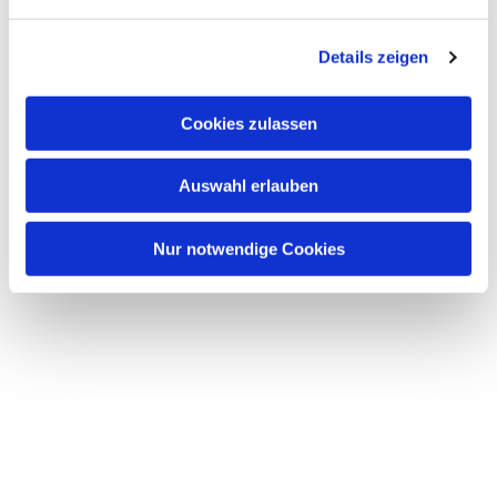
n
g
Details zeigen
s
a
u
Cookies zulassen
s
w
Auswahl erlauben
a
h
l
Nur notwendige Cookies