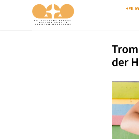
HEILIG
Trom
der H