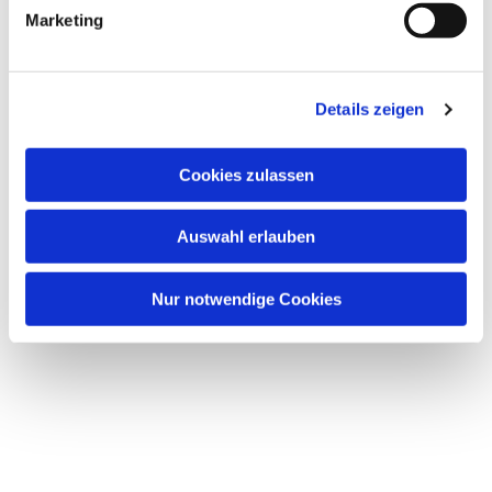
g
Marketing
u
n
g
Dies könnte Sie auch interessieren
Details zeigen
s
a
u
Cookies zulassen
s
w
Auswahl erlauben
a
h
l
Nur notwendige Cookies