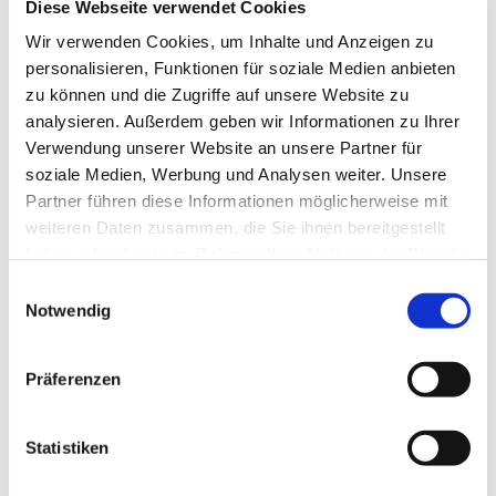
Diese Webseite verwendet Cookies
Frau Spisla
Wir verwenden Cookies, um Inhalte und Anzeigen zu
personalisieren, Funktionen für soziale Medien anbieten
zu können und die Zugriffe auf unsere Website zu
analysieren. Außerdem geben wir Informationen zu Ihrer
Verwendung unserer Website an unsere Partner für
soziale Medien, Werbung und Analysen weiter. Unsere
Partner führen diese Informationen möglicherweise mit
weiteren Daten zusammen, die Sie ihnen bereitgestellt
haben oder die sie im Rahmen Ihrer Nutzung der Dienste
gesammelt haben.
E
Notwendig
i
n
w
Präferenzen
i
l
l
Statistiken
i