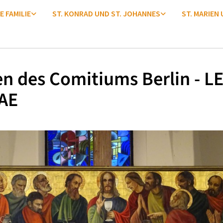
E FAMILIE
ST. KONRAD UND ST. JOHANNES
ST. MARIEN
en des Comitiums Berlin - L
AE