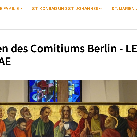
E FAMILIE
ST. KONRAD UND ST. JOHANNES
ST. MARIEN
en des Comitiums Berlin - L
AE