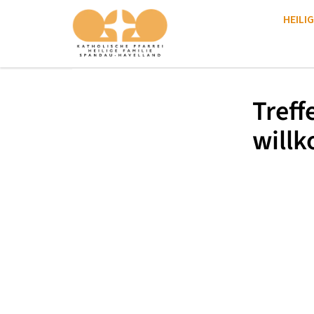
HEILIG
Treff
will