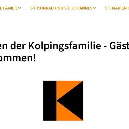
E FAMILIE
ST. KONRAD UND ST. JOHANNES
ST. MARIEN
en der Kolpingsfamilie - Gäs
kommen!