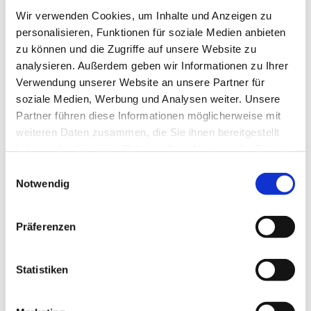
Wir verwenden Cookies, um Inhalte und Anzeigen zu
personalisieren, Funktionen für soziale Medien anbieten
zu können und die Zugriffe auf unsere Website zu
analysieren. Außerdem geben wir Informationen zu Ihrer
Verwendung unserer Website an unsere Partner für
soziale Medien, Werbung und Analysen weiter. Unsere
Partner führen diese Informationen möglicherweise mit
weiteren Daten zusammen, die Sie ihnen bereitgestellt
haben oder die sie im Rahmen Ihrer Nutzung der Dienste
gesammelt haben.
E
Notwendig
i
n
w
Präferenzen
i
l
l
Statistiken
i
g