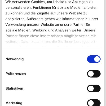
Wir verwenden Cookies, um Inhalte und Anzeigen zu
personalisieren, Funktionen für soziale Medien anbieten
zu können und die Zugriffe auf unsere Website zu
analysieren. Außerdem geben wir Informationen zu Ihrer
Verwendung unserer Website an unsere Partner für
soziale Medien, Werbung und Analysen weiter. Unsere
Partner führen diese Informationen möglicherweise mit
weiteren Daten zusammen, die Sie ihnen bereitgestellt
haben oder die sie im Rahmen Ihrer Nutzung der Dienste
gesammelt haben.
E
Notwendig
i
n
w
Präferenzen
i
l
l
Statistiken
i
g
Marketing
u