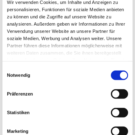
Wir verwenden Cookies, um Inhalte und Anzeigen zu
personalisieren, Funktionen für soziale Medien anbieten
zu können und die Zugriffe auf unsere Website zu
analysieren. Außerdem geben wir Informationen zu Ihrer
Verwendung unserer Website an unsere Partner für
soziale Medien, Werbung und Analysen weiter. Unsere
Partner führen diese Informationen möglicherweise mit
weiteren Daten zusammen, die Sie ihnen bereitgestellt
haben oder die sie im Rahmen Ihrer Nutzung der Dienste
gesammelt haben.
E
Notwendig
i
n
w
Präferenzen
i
l
l
Statistiken
i
g
Marketing
u