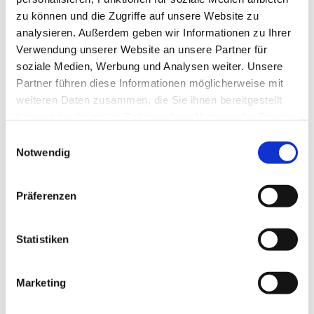
zu können und die Zugriffe auf unsere Website zu
analysieren. Außerdem geben wir Informationen zu Ihrer
Verwendung unserer Website an unsere Partner für
soziale Medien, Werbung und Analysen weiter. Unsere
Partner führen diese Informationen möglicherweise mit
weiteren Daten zusammen, die Sie ihnen bereitgestellt
haben oder die sie im Rahmen Ihrer Nutzung der Dienste
gesammelt haben.
E
Notwendig
i
n
w
Präferenzen
i
l
l
Statistiken
i
g
Marketing
Dies könnte Sie auch interessieren
u
n