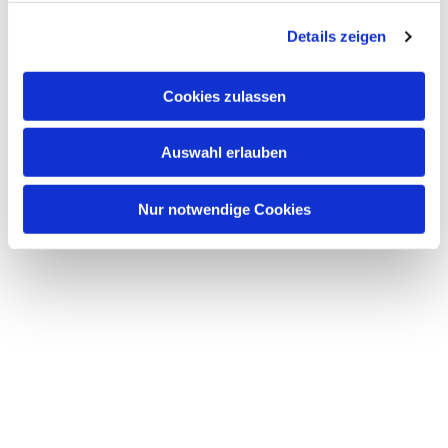
g
Details zeigen
s
a
u
Cookies zulassen
s
w
Auswahl erlauben
a
h
l
Nur notwendige Cookies