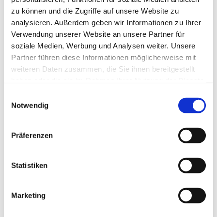
zu können und die Zugriffe auf unsere Website zu
analysieren. Außerdem geben wir Informationen zu Ihrer
Verwendung unserer Website an unsere Partner für
soziale Medien, Werbung und Analysen weiter. Unsere
Partner führen diese Informationen möglicherweise mit
weiteren Daten zusammen, die Sie ihnen bereitgestellt
haben oder die sie im Rahmen Ihrer Nutzung der Dienste
gesammelt haben.
E
Notwendig
i
n
w
Präferenzen
i
l
l
Statistiken
i
g
Marketing
Dies könnte Sie auch interessieren
u
n