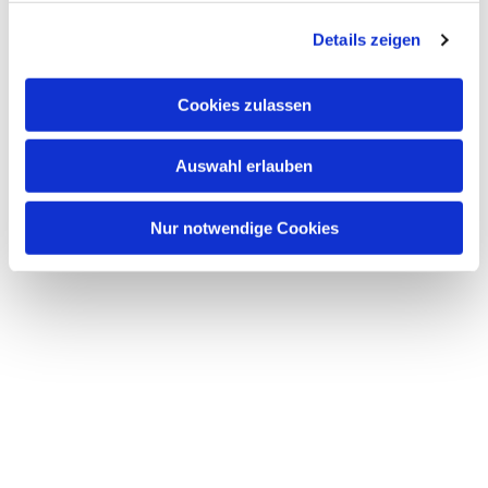
g
Details zeigen
s
a
u
Cookies zulassen
s
w
Auswahl erlauben
a
h
l
Nur notwendige Cookies