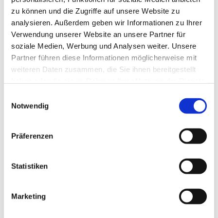
zu können und die Zugriffe auf unsere Website zu
analysieren. Außerdem geben wir Informationen zu Ihrer
Verwendung unserer Website an unsere Partner für
soziale Medien, Werbung und Analysen weiter. Unsere
Partner führen diese Informationen möglicherweise mit
weiteren Daten zusammen, die Sie ihnen bereitgestellt
haben oder die sie im Rahmen Ihrer Nutzung der Dienste
gesammelt haben.
E
Notwendig
i
n
w
Präferenzen
i
l
l
Statistiken
i
g
Marketing
Dies könnte Sie auch interessieren
u
n