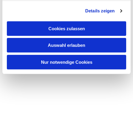
g
Details zeigen
s
a
u
Cookies zulassen
s
w
Auswahl erlauben
a
h
l
Nur notwendige Cookies