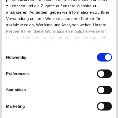
zu können und die Zugriffe auf unsere Website zu
analysieren. Außerdem geben wir Informationen zu Ihrer
Verwendung unserer Website an unsere Partner für
soziale Medien, Werbung und Analysen weiter. Unsere
Partner führen diese Informationen möglicherweise mit
weiteren Daten zusammen, die Sie ihnen bereitgestellt
haben oder die sie im Rahmen Ihrer Nutzung der Dienste
gesammelt haben.
E
Notwendig
i
n
w
Präferenzen
i
l
l
Statistiken
i
g
Marketing
Dies könnte Sie auch interessieren
u
n