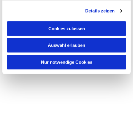
g
Details zeigen
s
a
u
Cookies zulassen
s
w
Auswahl erlauben
a
h
l
Nur notwendige Cookies