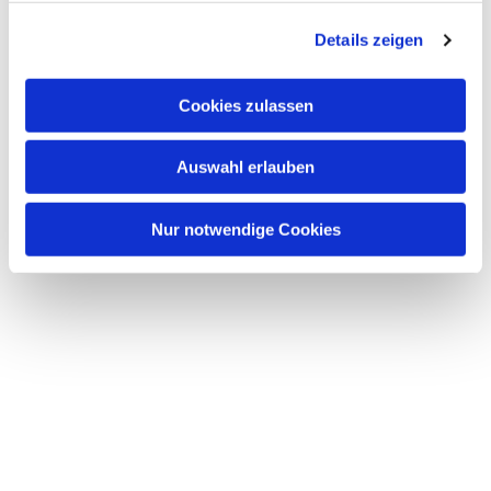
g
Details zeigen
s
a
u
Cookies zulassen
s
w
Auswahl erlauben
a
h
l
Nur notwendige Cookies