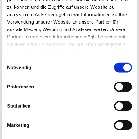
zu können und die Zugriffe auf unsere Website zu
analysieren. Außerdem geben wir Informationen zu Ihrer
Verwendung unserer Website an unsere Partner für
soziale Medien, Werbung und Analysen weiter. Unsere
Partner führen diese Informationen möglicherweise mit
weiteren Daten zusammen, die Sie ihnen bereitgestellt
haben oder die sie im Rahmen Ihrer Nutzung der Dienste
gesammelt haben.
E
Notwendig
i
n
w
Präferenzen
i
l
l
Statistiken
i
g
Marketing
Dies könnte Sie auch interessieren
u
n