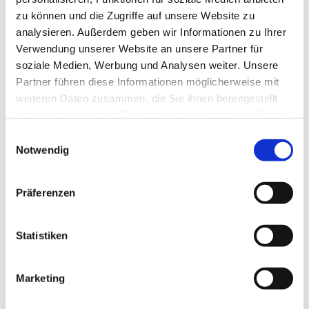
zu können und die Zugriffe auf unsere Website zu
analysieren. Außerdem geben wir Informationen zu Ihrer
Verwendung unserer Website an unsere Partner für
soziale Medien, Werbung und Analysen weiter. Unsere
Partner führen diese Informationen möglicherweise mit
weiteren Daten zusammen, die Sie ihnen bereitgestellt
haben oder die sie im Rahmen Ihrer Nutzung der Dienste
gesammelt haben.
E
Notwendig
i
n
w
Präferenzen
i
l
l
Statistiken
i
g
Marketing
Dies könnte Sie auch interessieren
u
n