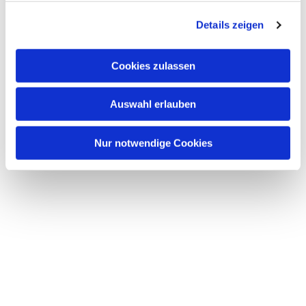
g
Details zeigen
s
a
u
Cookies zulassen
s
w
Auswahl erlauben
a
h
l
Nur notwendige Cookies