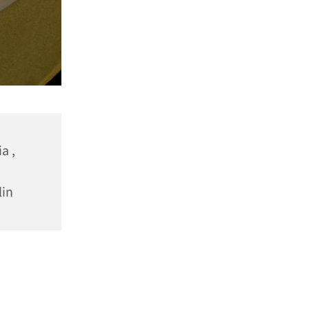
a ,
lin