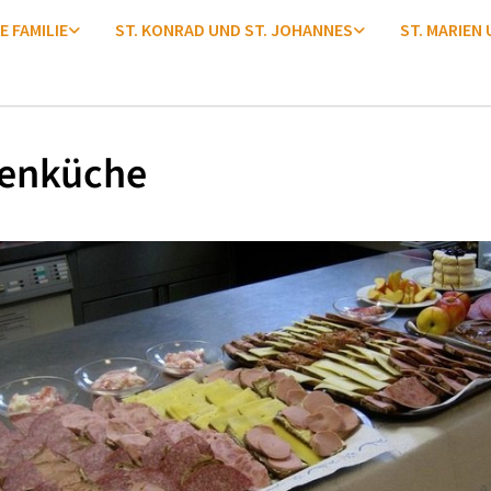
E FAMILIE
ST. KONRAD UND ST. JOHANNES
ST. MARIEN
enküche