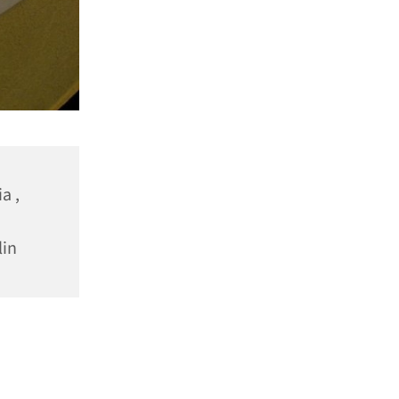
a ,
lin