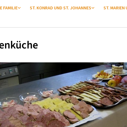
E FAMILIE
ST. KONRAD UND ST. JOHANNES
ST. MARIEN
enküche