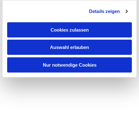
g
Details zeigen
s
a
u
Cookies zulassen
s
w
Auswahl erlauben
a
h
l
Nur notwendige Cookies