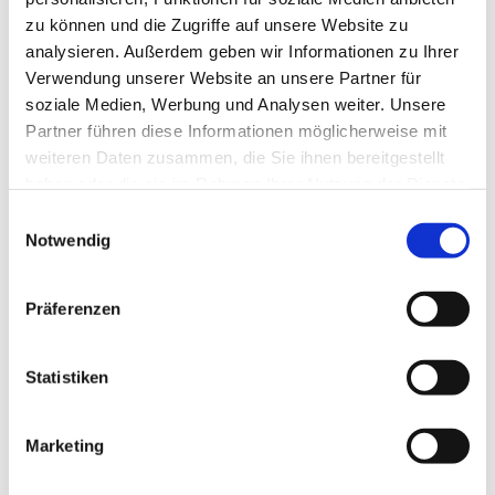
zu können und die Zugriffe auf unsere Website zu
analysieren. Außerdem geben wir Informationen zu Ihrer
Verwendung unserer Website an unsere Partner für
soziale Medien, Werbung und Analysen weiter. Unsere
Partner führen diese Informationen möglicherweise mit
weiteren Daten zusammen, die Sie ihnen bereitgestellt
haben oder die sie im Rahmen Ihrer Nutzung der Dienste
gesammelt haben.
E
Notwendig
i
n
w
Präferenzen
i
l
l
Statistiken
i
g
Marketing
Dies könnte Sie auch interessieren
u
n