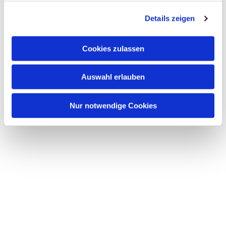
g
Details zeigen
s
a
u
Cookies zulassen
s
w
Auswahl erlauben
a
h
l
Nur notwendige Cookies