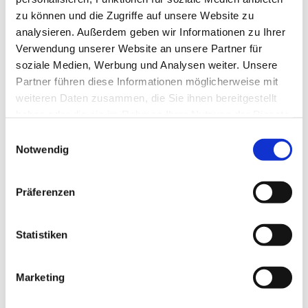
zu können und die Zugriffe auf unsere Website zu
analysieren. Außerdem geben wir Informationen zu Ihrer
Verwendung unserer Website an unsere Partner für
soziale Medien, Werbung und Analysen weiter. Unsere
Partner führen diese Informationen möglicherweise mit
weiteren Daten zusammen, die Sie ihnen bereitgestellt
haben oder die sie im Rahmen Ihrer Nutzung der Dienste
gesammelt haben.
E
Notwendig
i
n
w
Präferenzen
i
l
l
Statistiken
i
g
Marketing
Dies könnte Sie auch interessieren
u
n