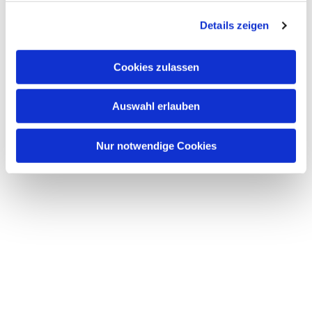
g
Details zeigen
s
a
u
Cookies zulassen
s
w
Auswahl erlauben
a
h
l
Nur notwendige Cookies