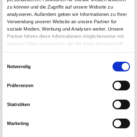
zu können und die Zugriffe auf unsere Website zu
analysieren. Außerdem geben wir Informationen zu Ihrer
Verwendung unserer Website an unsere Partner für
soziale Medien, Werbung und Analysen weiter. Unsere
Partner führen diese Informationen möglicherweise mit
weiteren Daten zusammen, die Sie ihnen bereitgestellt
haben oder die sie im Rahmen Ihrer Nutzung der Dienste
gesammelt haben.
E
Notwendig
i
n
w
Präferenzen
i
l
l
Statistiken
i
g
Marketing
Dies könnte Sie auch interessieren
u
n