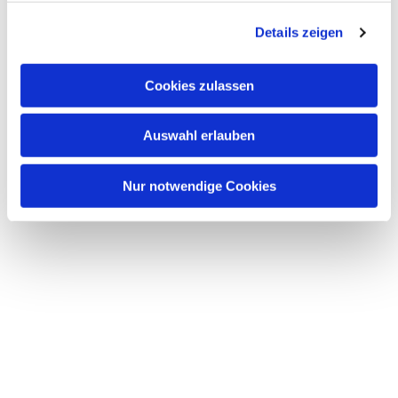
g
Details zeigen
s
a
u
Cookies zulassen
s
w
Auswahl erlauben
a
h
l
Nur notwendige Cookies