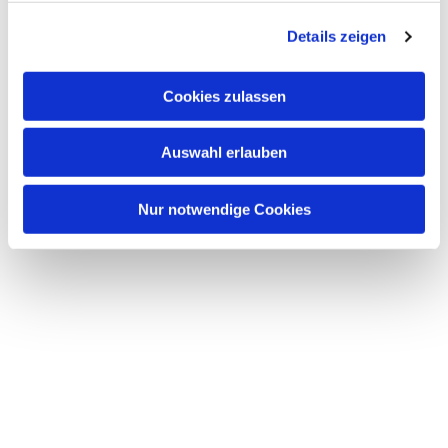
g
Details zeigen
s
a
u
Cookies zulassen
s
w
Auswahl erlauben
a
h
l
Nur notwendige Cookies