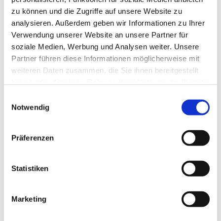
zu können und die Zugriffe auf unsere Website zu
analysieren. Außerdem geben wir Informationen zu Ihrer
Verwendung unserer Website an unsere Partner für
soziale Medien, Werbung und Analysen weiter. Unsere
Partner führen diese Informationen möglicherweise mit
weiteren Daten zusammen, die Sie ihnen bereitgestellt
haben oder die sie im Rahmen Ihrer Nutzung der Dienste
gesammelt haben.
E
Notwendig
i
n
w
Präferenzen
i
l
l
Statistiken
i
g
Marketing
Dies könnte Sie auch interessieren
u
n