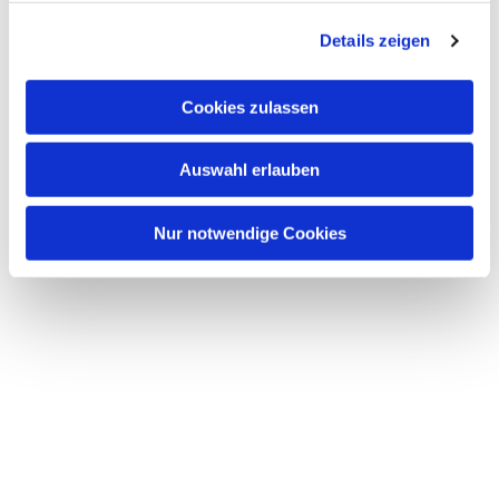
g
Details zeigen
s
a
u
Cookies zulassen
s
w
Auswahl erlauben
a
h
l
Nur notwendige Cookies