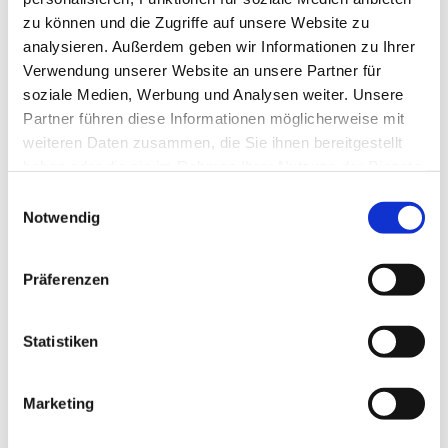
zu können und die Zugriffe auf unsere Website zu
analysieren. Außerdem geben wir Informationen zu Ihrer
Verwendung unserer Website an unsere Partner für
soziale Medien, Werbung und Analysen weiter. Unsere
Partner führen diese Informationen möglicherweise mit
weiteren Daten zusammen, die Sie ihnen bereitgestellt
haben oder die sie im Rahmen Ihrer Nutzung der Dienste
gesammelt haben.
E
Notwendig
i
n
w
Präferenzen
i
l
l
Statistiken
i
g
Marketing
Dies könnte Sie auch interessieren
u
n