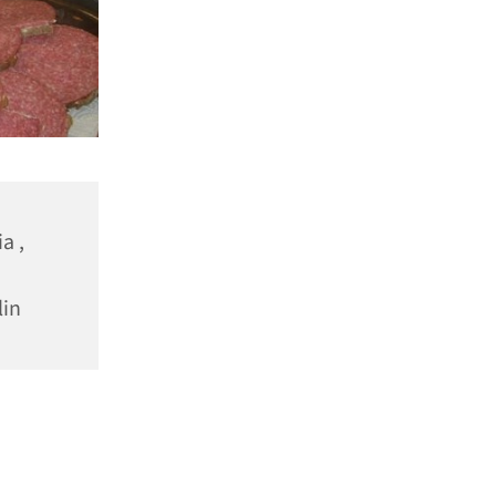
a ,
lin