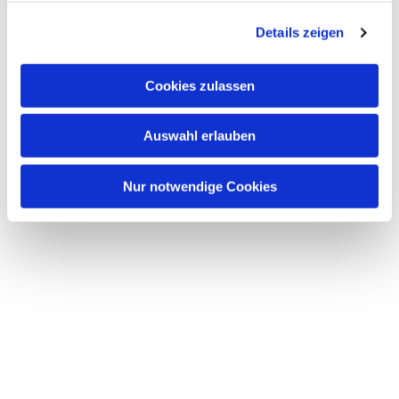
g
Details zeigen
s
a
u
Cookies zulassen
s
w
Auswahl erlauben
a
h
l
Nur notwendige Cookies