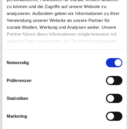
zu können und die Zugriffe auf unsere Website zu
analysieren. Außerdem geben wir Informationen zu Ihrer
Verwendung unserer Website an unsere Partner für
soziale Medien, Werbung und Analysen weiter. Unsere
Partner führen diese Informationen möglicherweise mit
weiteren Daten zusammen, die Sie ihnen bereitgestellt
haben oder die sie im Rahmen Ihrer Nutzung der Dienste
gesammelt haben.
E
Notwendig
i
n
w
Präferenzen
i
l
l
Statistiken
i
g
Marketing
Dies könnte Sie auch interessieren
u
n