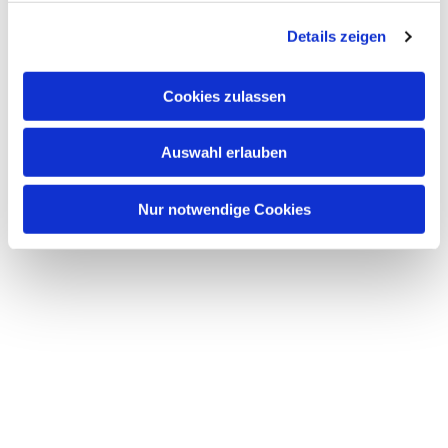
g
Details zeigen
s
a
u
Cookies zulassen
s
w
Auswahl erlauben
a
h
l
Nur notwendige Cookies