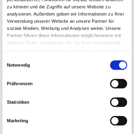
zu können und die Zugriffe auf unsere Website zu
analysieren. Außerdem geben wir Informationen zu Ihrer
Verwendung unserer Website an unsere Partner für
soziale Medien, Werbung und Analysen weiter. Unsere
Partner führen diese Informationen möglicherweise mit
weiteren Daten zusammen, die Sie ihnen bereitgestellt
haben oder die sie im Rahmen Ihrer Nutzung der Dienste
gesammelt haben.
E
Notwendig
i
n
w
Präferenzen
i
l
l
Statistiken
i
g
Marketing
Dies könnte Sie auch interessieren
u
n