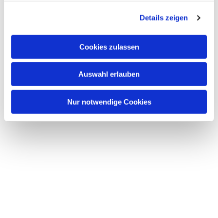
g
Details zeigen
s
a
u
Cookies zulassen
s
w
Auswahl erlauben
a
h
l
Nur notwendige Cookies