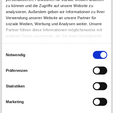
zu können und die Zugriffe auf unsere Website zu
analysieren. Außerdem geben wir Informationen zu Ihrer
Verwendung unserer Website an unsere Partner für
soziale Medien, Werbung und Analysen weiter. Unsere
Partner führen diese Informationen möglicherweise mit
weiteren Daten zusammen, die Sie ihnen bereitgestellt
haben oder die sie im Rahmen Ihrer Nutzung der Dienste
gesammelt haben.
E
Notwendig
i
n
w
Präferenzen
i
l
l
Statistiken
i
g
Marketing
Dies könnte Sie auch interessieren
u
n