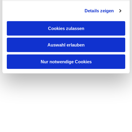
g
Details zeigen
s
a
u
Cookies zulassen
s
w
Auswahl erlauben
a
h
l
Nur notwendige Cookies