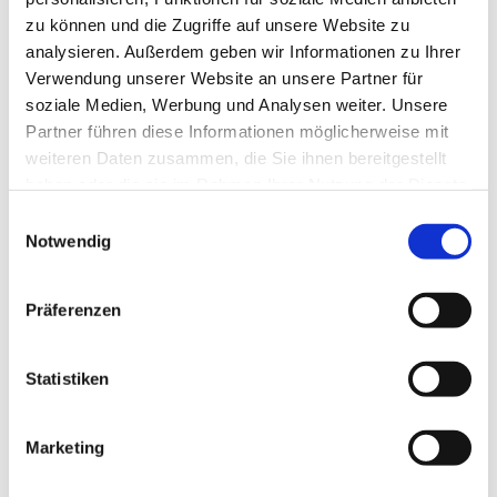
zu können und die Zugriffe auf unsere Website zu
analysieren. Außerdem geben wir Informationen zu Ihrer
Verwendung unserer Website an unsere Partner für
soziale Medien, Werbung und Analysen weiter. Unsere
Partner führen diese Informationen möglicherweise mit
weiteren Daten zusammen, die Sie ihnen bereitgestellt
haben oder die sie im Rahmen Ihrer Nutzung der Dienste
gesammelt haben.
E
Notwendig
i
n
w
Präferenzen
i
l
l
Statistiken
i
g
Marketing
Dies könnte Sie auch interessieren
u
n