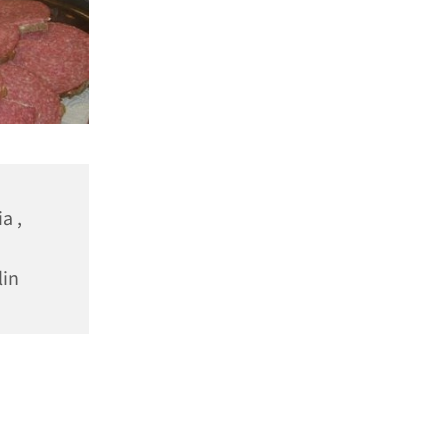
a ,
lin