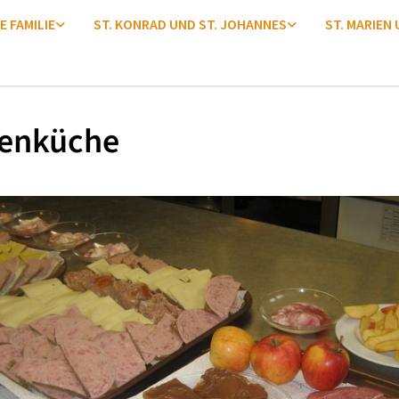
E FAMILIE
ST. KONRAD UND ST. JOHANNES
ST. MARIEN
enküche