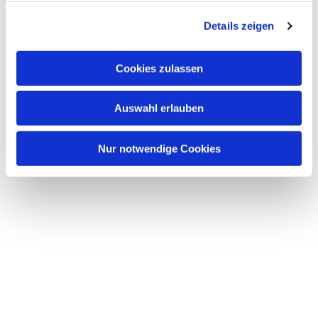
g
Details zeigen
s
a
u
Cookies zulassen
s
w
Auswahl erlauben
a
h
l
Nur notwendige Cookies