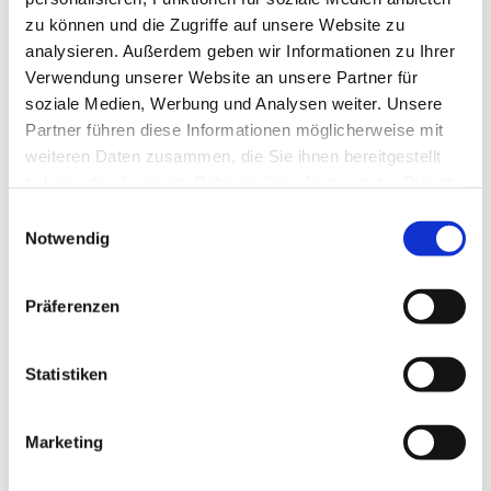
zu können und die Zugriffe auf unsere Website zu
analysieren. Außerdem geben wir Informationen zu Ihrer
Verwendung unserer Website an unsere Partner für
soziale Medien, Werbung und Analysen weiter. Unsere
Partner führen diese Informationen möglicherweise mit
weiteren Daten zusammen, die Sie ihnen bereitgestellt
haben oder die sie im Rahmen Ihrer Nutzung der Dienste
gesammelt haben.
E
Notwendig
i
n
w
Präferenzen
i
l
l
Statistiken
i
g
Marketing
Dies könnte Sie auch interessieren
u
n