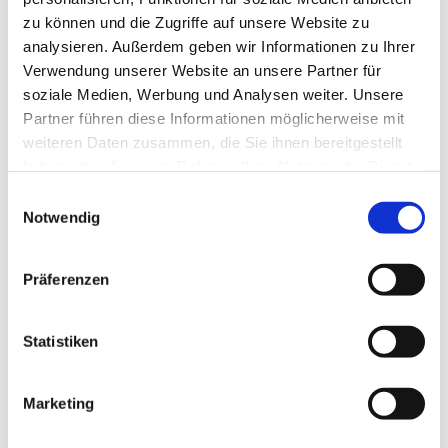
zu können und die Zugriffe auf unsere Website zu
analysieren. Außerdem geben wir Informationen zu Ihrer
Verwendung unserer Website an unsere Partner für
soziale Medien, Werbung und Analysen weiter. Unsere
Partner führen diese Informationen möglicherweise mit
weiteren Daten zusammen, die Sie ihnen bereitgestellt
haben oder die sie im Rahmen Ihrer Nutzung der Dienste
gesammelt haben.
E
Notwendig
i
n
w
Präferenzen
i
l
l
Statistiken
i
g
Marketing
Dies könnte Sie auch interessieren
u
n