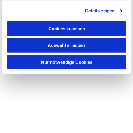
g
Details zeigen
s
a
u
Cookies zulassen
s
w
Auswahl erlauben
a
h
l
Nur notwendige Cookies