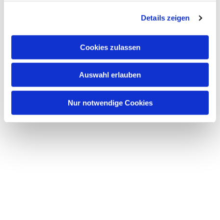
g
Details zeigen
s
a
u
Cookies zulassen
s
w
Auswahl erlauben
a
h
l
Nur notwendige Cookies