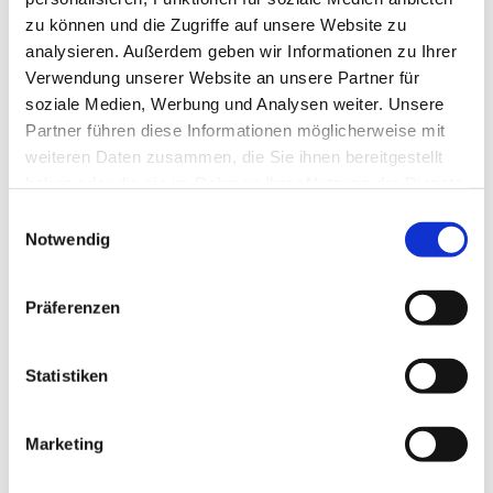
zu können und die Zugriffe auf unsere Website zu
analysieren. Außerdem geben wir Informationen zu Ihrer
Verwendung unserer Website an unsere Partner für
soziale Medien, Werbung und Analysen weiter. Unsere
Partner führen diese Informationen möglicherweise mit
weiteren Daten zusammen, die Sie ihnen bereitgestellt
haben oder die sie im Rahmen Ihrer Nutzung der Dienste
gesammelt haben.
E
Notwendig
i
n
w
Präferenzen
i
l
l
Statistiken
i
g
Marketing
Dies könnte Sie auch interessieren
u
n