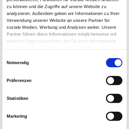
zu können und die Zugriffe auf unsere Website zu
analysieren. Außerdem geben wir Informationen zu Ihrer
Verwendung unserer Website an unsere Partner für
soziale Medien, Werbung und Analysen weiter. Unsere
Partner führen diese Informationen möglicherweise mit
weiteren Daten zusammen, die Sie ihnen bereitgestellt
haben oder die sie im Rahmen Ihrer Nutzung der Dienste
gesammelt haben.
E
Notwendig
i
n
w
Präferenzen
i
l
l
Statistiken
i
g
Marketing
Dies könnte Sie auch interessieren
u
n