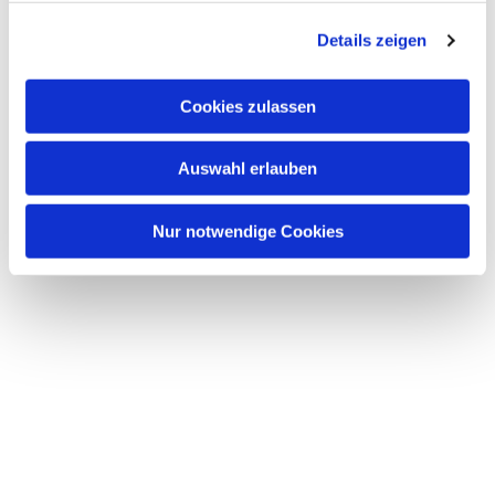
g
Details zeigen
s
a
u
Cookies zulassen
s
w
Auswahl erlauben
a
h
l
Nur notwendige Cookies