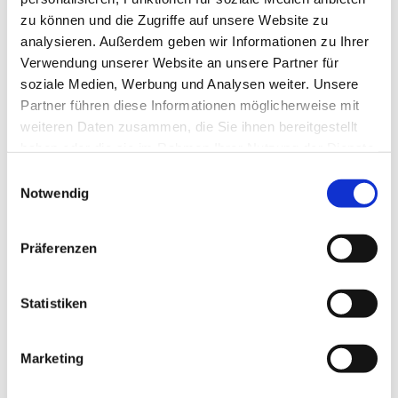
zu können und die Zugriffe auf unsere Website zu
analysieren. Außerdem geben wir Informationen zu Ihrer
Verwendung unserer Website an unsere Partner für
soziale Medien, Werbung und Analysen weiter. Unsere
Partner führen diese Informationen möglicherweise mit
weiteren Daten zusammen, die Sie ihnen bereitgestellt
haben oder die sie im Rahmen Ihrer Nutzung der Dienste
gesammelt haben.
E
Notwendig
i
n
w
Präferenzen
i
l
l
Statistiken
i
g
Marketing
Dies könnte Sie auch interessieren
u
n