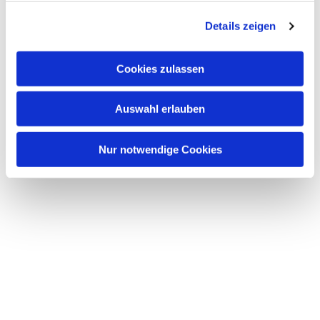
g
Details zeigen
s
a
u
Cookies zulassen
s
w
Auswahl erlauben
a
h
l
Nur notwendige Cookies