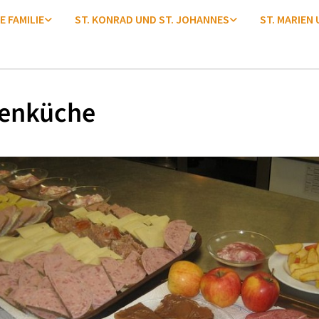
E FAMILIE
ST. KONRAD UND ST. JOHANNES
ST. MARIEN
enküche