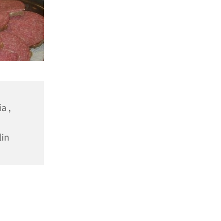
a ,
lin