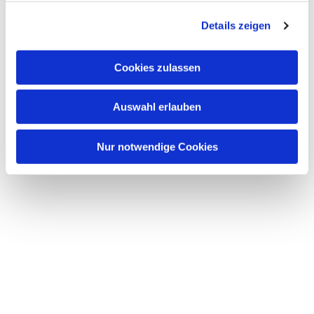
g
Details zeigen
s
a
u
Cookies zulassen
s
w
Auswahl erlauben
a
h
l
Nur notwendige Cookies