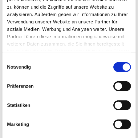
zu können und die Zugriffe auf unsere Website zu
analysieren. Außerdem geben wir Informationen zu Ihrer
Verwendung unserer Website an unsere Partner für
soziale Medien, Werbung und Analysen weiter. Unsere
Partner führen diese Informationen möglicherweise mit
weiteren Daten zusammen, die Sie ihnen bereitgestellt
haben oder die sie im Rahmen Ihrer Nutzung der Dienste
gesammelt haben.
E
Notwendig
i
n
w
Präferenzen
i
l
l
Statistiken
i
g
Marketing
Dies könnte Sie auch interessieren
u
n