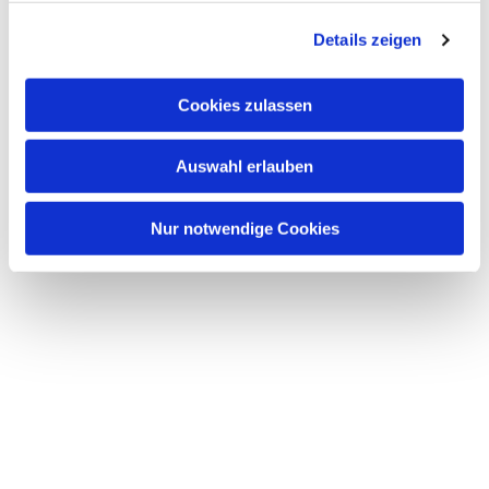
g
Details zeigen
s
a
u
Cookies zulassen
s
w
Auswahl erlauben
a
h
l
Nur notwendige Cookies