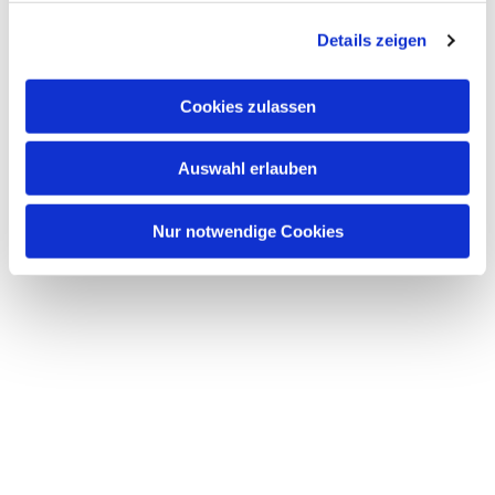
g
Details zeigen
s
a
u
Cookies zulassen
s
w
Auswahl erlauben
a
h
l
Nur notwendige Cookies