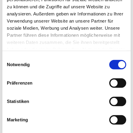
zu können und die Zugriffe auf unsere Website zu
analysieren. Außerdem geben wir Informationen zu Ihrer
Verwendung unserer Website an unsere Partner für
soziale Medien, Werbung und Analysen weiter. Unsere
Partner führen diese Informationen möglicherweise mit
weiteren Daten zusammen, die Sie ihnen bereitgestellt
haben oder die sie im Rahmen Ihrer Nutzung der Dienste
gesammelt haben.
E
Notwendig
i
n
w
Präferenzen
i
l
l
Statistiken
i
g
Marketing
Dies könnte Sie auch interessieren
u
n