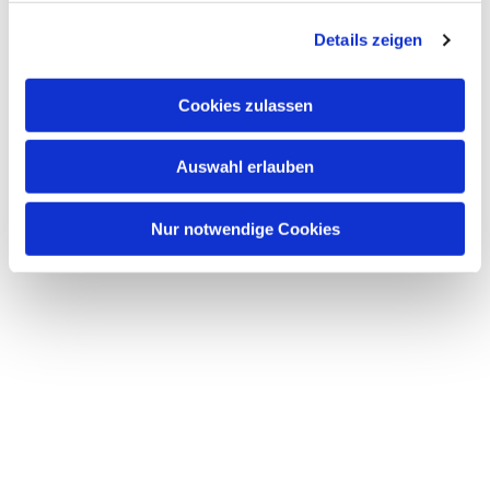
g
Details zeigen
s
a
u
Cookies zulassen
s
w
Auswahl erlauben
a
h
l
Nur notwendige Cookies