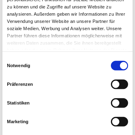
zu können und die Zugriffe auf unsere Website zu
analysieren. Außerdem geben wir Informationen zu Ihrer
Verwendung unserer Website an unsere Partner für
soziale Medien, Werbung und Analysen weiter. Unsere
Partner führen diese Informationen möglicherweise mit
weiteren Daten zusammen, die Sie ihnen bereitgestellt
haben oder die sie im Rahmen Ihrer Nutzung der Dienste
gesammelt haben.
E
Notwendig
i
n
w
Präferenzen
i
l
l
Statistiken
i
g
Marketing
Dies könnte Sie auch interessieren
u
n