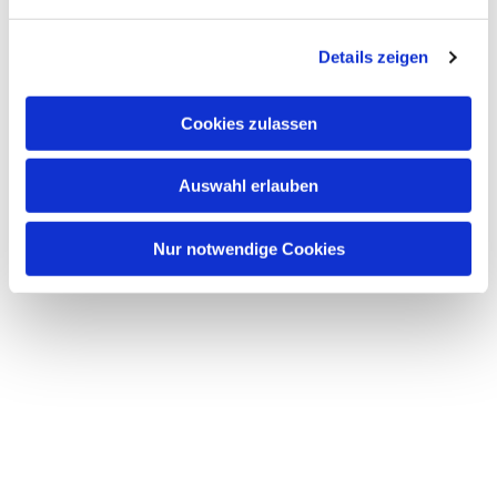
n
g
Details zeigen
s
a
u
Cookies zulassen
s
w
Auswahl erlauben
a
h
l
Nur notwendige Cookies